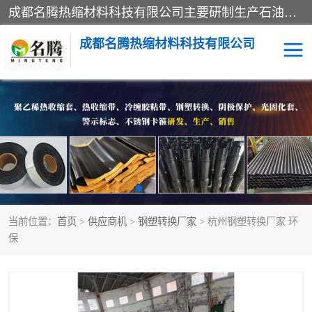
成都名腾热缩材料科技有限公司​主要研制生产石油、气钢质管道、管件的防腐、补伤、补口、市政排水、塑料检查井等用热缩套及市政排水管道不锈钢卡箍。产品包含：不锈钢卡箍、钢塑转换、光固化套、聚乙烯热收缩带、聚乙烯热收缩套、冷缠胶粘带、热收缩套、热收缩带、热收缩缠绕带、防腐热收缩带、热缩缠绕带、热缩套、热缩带等。
成都名腾热缩材料科技有限公司
热收缩套（闭口套）
热收缩带（开口套）
热收缩缠绕带
穿墙热缩套管
冷缠胶粘带
光敏固化玻璃钢保护套
当前位置：
首页
>
供应商机
>
钢塑转换厂家
> 杭州钢塑转换厂家 环
燃气管网钢塑转换过渡接
电缆热缩附件
保
头
阴极保护
警示带
钢塑转换厂家