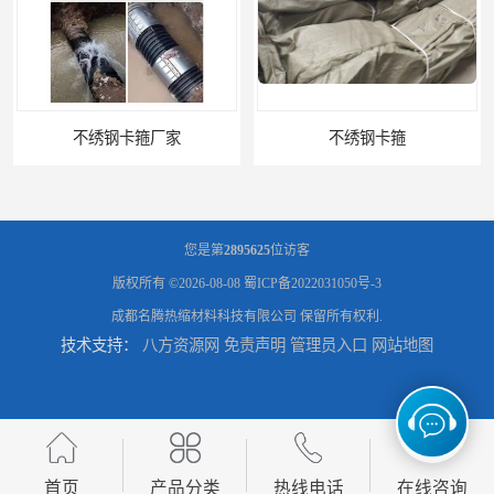
不绣钢卡箍厂家
不绣钢卡箍
您是第
2895625
位访客
版权所有 ©2026-08-08
蜀ICP备2022031050号-3
成都名腾热缩材料科技有限公司
保留所有权利.
技术支持：
八方资源网
免责声明
管理员入口
网站地图
冷缠防腐材料销售供应
冷缠防腐材料供货商
首页
产品分类
热线电话
在线咨询