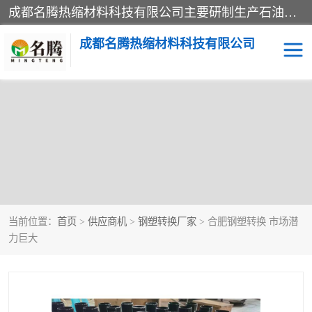
成都名腾热缩材料科技有限公司​主要研制生产石油、气钢质管道、管件的防腐、补伤、补口、市政排水、塑料检查井等用热缩套及市政排水管道不锈钢卡箍。产品包含：不锈钢卡箍、钢塑转换、光固化套、聚乙烯热收缩带、聚乙烯热收缩套、冷缠胶粘带、热收缩套、热收缩带、热收缩缠绕带、防腐热收缩带、热缩缠绕带、热缩套、热缩带等。
成都名腾热缩材料科技有限公司
热收缩套（闭口套）
热收缩带（开口套）
热收缩缠绕带
穿墙热缩套管
冷缠胶粘带
光敏固化玻璃钢保护套
当前位置：
首页
>
供应商机
>
钢塑转换厂家
> 合肥钢塑转换 市场潜
燃气管网钢塑转换过渡接
电缆热缩附件
力巨大
头
阴极保护
警示带
钢塑转换厂家