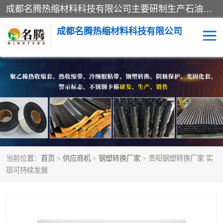
成都名腾热缩材料科技有限公司​主要研制生产石油、气钢质管道、管件的防腐、补伤、补口、市政排水、塑料检查井等用热缩套及市政排水管道不锈钢卡箍。产品包含：不锈钢卡箍、钢塑转换、光固化套、聚乙烯热收缩带、聚乙烯热收缩套、冷缠胶粘带、热收缩套、热收缩带、热收缩缠绕带、防腐热收缩带、热缩缠绕带、热缩套、热缩带等。
成都名腾热缩材料科技有限公司
热收缩套（闭口套）
热收缩带（开口套）
热收缩缠绕带
穿墙热缩套管
冷缠胶粘带
光敏固化玻璃钢保护套
当前位置：
首页
>
供应商机
>
钢塑转换厂家
> 贵阳钢塑转换厂家 实
燃气管网钢塑转换过渡接
电缆热缩附件
现可持续发展
头
阴极保护
警示带
钢塑转换厂家