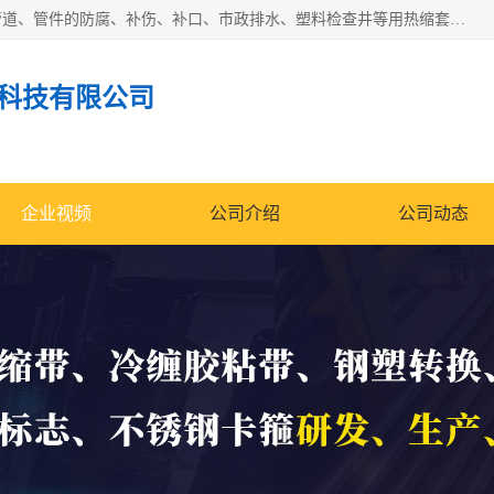
成都名腾热缩材料科技有限公司​主要研制生产石油、气钢质管道、管件的防腐、补伤、补口、市政排水、塑料检查井等用热缩套及市政排水管道不锈钢卡箍。产品包含：不锈钢卡箍、钢塑转换、光固化套、聚乙烯热收缩带、聚乙烯热收缩套、冷缠胶粘带、热收缩套、热收缩带、热收缩缠绕带、防腐热收缩带、热缩缠绕带、热缩套、热缩带等。
科技有限公司
企业视频
公司介绍
公司动态