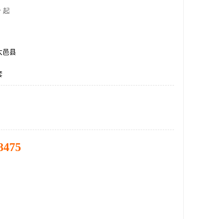
 起
大邑县
套
8475