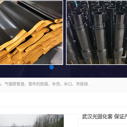
成都名腾热缩材料科技有限公司​主要研制生产石油、气钢质管道、管件的防腐、补伤、补口、市政排水、塑料检查井等用热缩套及市政排水管道不锈钢卡箍。产品包含：不锈钢卡箍、钢塑转换、光固化套、聚乙烯热收缩带、聚乙烯热收缩套、冷缠胶粘带、热收缩套、热收缩带、热收缩缠绕带、防腐热收缩带、热缩缠绕带、热缩套、热缩带等。
武汉光固化套 保证