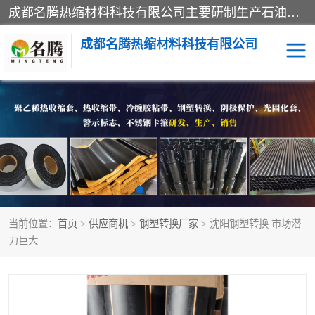
成都名腾热缩材料科技有限公司​主要研制生产石油、气钢质管道、管件的防腐、补伤、补口、市政排水、塑料检查井等用热缩套及市政排水管道不锈钢卡箍。产品包含：不锈钢卡箍、钢塑转换、光固化套、聚乙烯热收缩带、聚乙烯热收缩套、冷缠胶粘带、热收缩套、热收缩带、热收缩缠绕带、防腐热收缩带、热缩缠绕带、热缩套、热缩带等。
成都名腾热缩材料科技有限公司
热收缩套（闭口套）
热收缩带（开口套）
热收缩缠绕带
穿墙热缩套管
冷缠胶粘带
光敏固化玻璃钢保护套
当前位置：
首页
>
供应商机
>
钢塑转换厂家
> 沈阳钢塑转换 市场潜
燃气管网钢塑转换过渡接
电缆热缩附件
力巨大
头
阴极保护
警示带
钢塑转换厂家