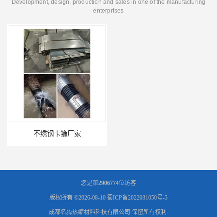
Development, design, production and sales in one of the manufacturing
enterprises
不绣钢卡箍厂家
不绣钢卡箍
您是第
2906774
位访客
版权所有 ©2026-08-10
蜀ICP备2022031050号-3
成都名腾热缩材料科技有限公司
保留所有权利.