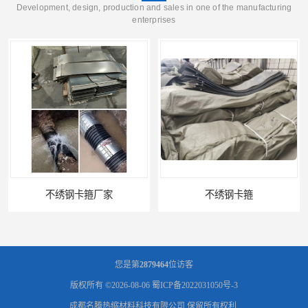
Development, design, production and sales in one of the manufacturing
enterprises
不绣钢卡箍
冷缠防腐材料销售供应
您是第
2879464
位访客
版权所有 ©2026-08-06
蜀ICP备2022031050号-3
成都名腾热缩材料科技有限公司
保留所有权利.