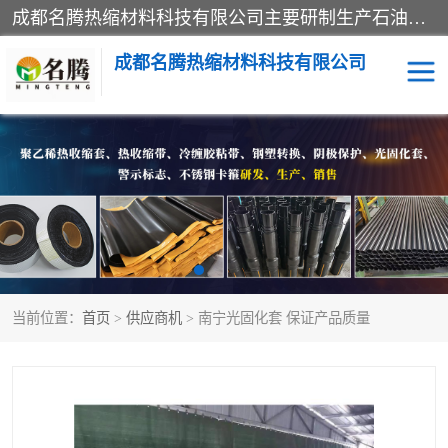
成都名腾热缩材料科技有限公司​主要研制生产石油、气钢质管道、管件的防腐、补伤、补口、市政排水、塑料检查井等用热缩套及市政排水管道不锈钢卡箍。产品包含：不锈钢卡箍、钢塑转换、光固化套、聚乙烯热收缩带、聚乙烯热收缩套、冷缠胶粘带、热收缩套、热收缩带、热收缩缠绕带、防腐热收缩带、热缩缠绕带、热缩套、热缩带等。
成都名腾热缩材料科技有限公司
热收缩套（闭口套）
热收缩带（开口套）
热收缩缠绕带
穿墙热缩套管
冷缠胶粘带
光敏固化玻璃钢保护套
当前位置：
首页
>
供应商机
> 南宁光固化套 保证产品质量
燃气管网钢塑转换过渡接
电缆热缩附件
头
阴极保护
警示带
钢塑转换厂家