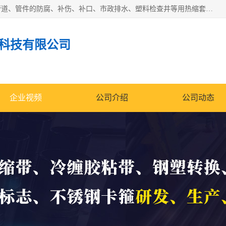
成都名腾热缩材料科技有限公司​主要研制生产石油、气钢质管道、管件的防腐、补伤、补口、市政排水、塑料检查井等用热缩套及市政排水管道不锈钢卡箍。产品包含：不锈钢卡箍、钢塑转换、光固化套、聚乙烯热收缩带、聚乙烯热收缩套、冷缠胶粘带、热收缩套、热收缩带、热收缩缠绕带、防腐热收缩带、热缩缠绕带、热缩套、热缩带等。
科技有限公司
企业视频
公司介绍
公司动态