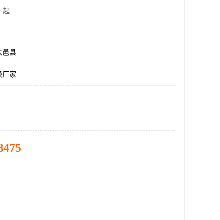
 起
大邑县
换厂家
8475