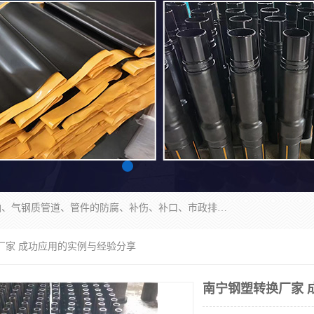
成都名腾热缩材料科技有限公司​主要研制生产石油、气钢质管道、管件的防腐、补伤、补口、市政排水、塑料检查井等用热缩套及市政排水管道不锈钢卡箍。产品包含：不锈钢卡箍、钢塑转换、光固化套、聚乙烯热收缩带、聚乙烯热收缩套、冷缠胶粘带、热收缩套、热收缩带、热收缩缠绕带、防腐热收缩带、热缩缠绕带、热缩套、热缩带等。
厂家 成功应用的实例与经验分享
南宁钢塑转换厂家 