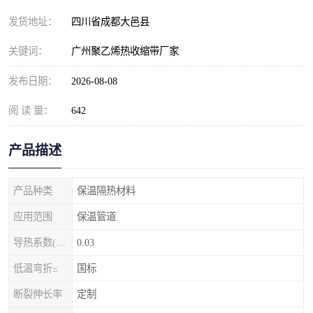
发货地址：
四川省成都大邑县
关键词：
广州聚乙烯热收缩带厂家
发布日期：
2026-08-08
阅 读 量：
642
产品描述
产品种类
保温隔热材料
应用范围
保温管道
导热系数(常温)
0.03
低温弯折≤
国标
断裂伸长率
定制