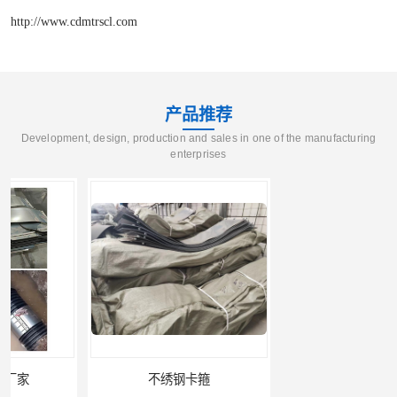
http://www.cdmtrscl.com
产品推荐
Development, design, production and sales in one of the manufacturing
enterprises
不绣钢卡箍
冷缠防腐材料销售供应