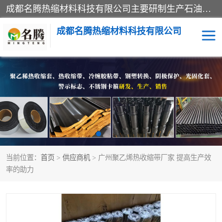
成都名腾热缩材料科技有限公司​主要研制生产石油、气钢质管道、管件的防腐、补伤、补口、市政排水、塑料检查井等用热缩套及市政排水管道不锈钢卡箍。产品包含：不锈钢卡箍、钢塑转换、光固化套、聚乙烯热收缩带、聚乙烯热收缩套、冷缠胶粘带、热收缩套、热收缩带、热收缩缠绕带、防腐热收缩带、热缩缠绕带、热缩套、热缩带等。
成都名腾热缩材料科技有限公司
热收缩套（闭口套）
热收缩带（开口套）
热收缩缠绕带
穿墙热缩套管
冷缠胶粘带
光敏固化玻璃钢保护套
当前位置：
首页
>
供应商机
> 广州聚乙烯热收缩带厂家 提高生产效
燃气管网钢塑转换过渡接
电缆热缩附件
率的助力
头
阴极保护
警示带
钢塑转换厂家