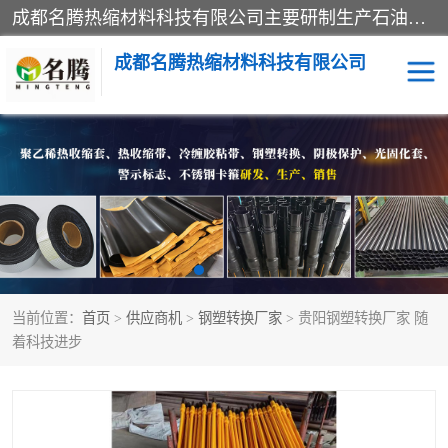
成都名腾热缩材料科技有限公司​主要研制生产石油、气钢质管道、管件的防腐、补伤、补口、市政排水、塑料检查井等用热缩套及市政排水管道不锈钢卡箍。产品包含：不锈钢卡箍、钢塑转换、光固化套、聚乙烯热收缩带、聚乙烯热收缩套、冷缠胶粘带、热收缩套、热收缩带、热收缩缠绕带、防腐热收缩带、热缩缠绕带、热缩套、热缩带等。
成都名腾热缩材料科技有限公司
热收缩套（闭口套）
热收缩带（开口套）
热收缩缠绕带
穿墙热缩套管
冷缠胶粘带
光敏固化玻璃钢保护套
当前位置：
首页
>
供应商机
>
钢塑转换厂家
> 贵阳钢塑转换厂家 随
燃气管网钢塑转换过渡接
电缆热缩附件
着科技进步
头
阴极保护
警示带
钢塑转换厂家