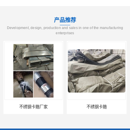
产品推荐
Development, design, production and sales in one of the manufacturing
enterprises
家
不绣钢卡箍