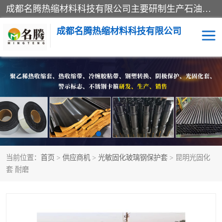
成都名腾热缩材料科技有限公司​主要研制生产石油、气钢质管道、管件的防腐、补伤、补口、市政排水、塑料检查井等用热缩套及市政排水管道不锈钢卡箍。产品包含：不锈钢卡箍、钢塑转换、光固化套、聚乙烯热收缩带、聚乙烯热收缩套、冷缠胶粘带、热收缩套、热收缩带、热收缩缠绕带、防腐热收缩带、热缩缠绕带、热缩套、热缩带等。
成都名腾热缩材料科技有限公司
热收缩套（闭口套）
热收缩带（开口套）
热收缩缠绕带
穿墙热缩套管
冷缠胶粘带
光敏固化玻璃钢保护套
当前位置：
首页
>
供应商机
>
光敏固化玻璃钢保护套
> 昆明光固化
燃气管网钢塑转换过渡接
电缆热缩附件
套 耐磨
头
阴极保护
警示带
钢塑转换厂家