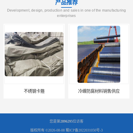
产品推荐
Development, design, production and sales in one of the manufacturing
enterprises
不绣钢卡箍
冷缠防腐材料销售供应
您是第
2896295
位访客
版权所有 ©2026-08-08
蜀ICP备2022031050号-3