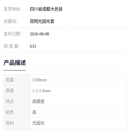
发货地址：
四川省成都大邑县
关键词：
昆明光固化套
发布日期：
2026-08-08
阅 读 量：
633
产品描述
宽度
1200mm
厚度
1.2-3.0mm
特点
高硬度
粘性
高
背材
光固化