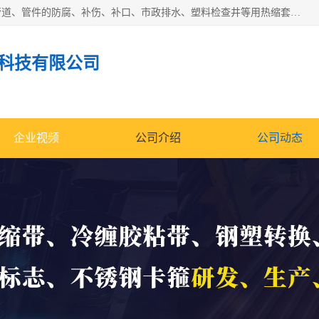
成都名腾热缩材料科技有限公司​主要研制生产石油、气钢质管道、管件的防腐、补伤、补口、市政排水、塑料检查井等用热缩套及市政排水管道不锈钢卡箍。产品包含：不锈钢卡箍、钢塑转换、光固化套、聚乙烯热收缩带、聚乙烯热收缩套、冷缠胶粘带、热收缩套、热收缩带、热收缩缠绕带、防腐热收缩带、热缩缠绕带、热缩套、热缩带等。
科技有限公司
企业视频
公司介绍
公司动态