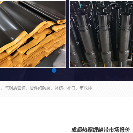
成都名腾热缩材料科技有限公司​主要研制生产石油、气钢质管道、管件的防腐、补伤、补口、市政排水、塑料检查井等用热缩套及市政排水管道不锈钢卡箍。产品包含：不锈钢卡箍、钢塑转换、光固化套、聚乙烯热收缩带、聚乙烯热收缩套、冷缠胶粘带、热收缩套、热收缩带、热收缩缠绕带、防腐热收缩带、热缩缠绕带、热缩套、热缩带等。
成都热缩缠绕带市场报价