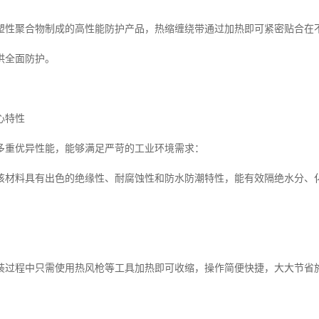
塑性聚合物制成的高性能防护产品，热缩缠绕带通过加热即可紧密贴合在
供全面防护。
心特性
多重优异性能，能够满足严苛的工业环境需求：
该材料具有出色的绝缘性、耐腐蚀性和防水防潮特性，能有效隔绝水分、
装过程中只需使用热风枪等工具加热即可收缩，操作简便快捷，大大节省