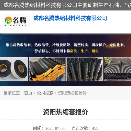
成都名腾热缩材料科技有限公司
热收缩套（闭口套）
热收缩缠绕带
冷缠胶粘带
当前位置：
首页
>
公司动态
> 资阳热缩套报价
燃气管网钢塑转换过渡接头
阴极保护
资阳热缩套报价
钢塑转换厂家
时间：2025-07-08
点击次数：455