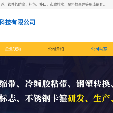
成都名腾热缩材料科技有限公司​主要研制生产石油、气钢质管道、管件的防腐、补伤、补口、市政排水、塑料检查井等用热缩套及市政排水管道不锈钢卡箍。产品包含：不锈钢卡箍、钢塑转换、光固化套、聚乙烯热收缩带、聚乙烯热收缩套、冷缠胶粘带、热收缩套、热收缩带、热收缩缠绕带、防腐热收缩带、热缩缠绕带、热缩套、热缩带等。
科技有限公司
企业视频
公司介绍
公司动态