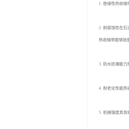
1. 绝缘性热
2. 耐腐蚀性在
热收缩带能够抵
3. 防水防潮
4. 耐老化性
5. 机械强度