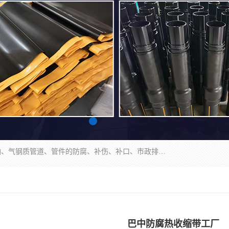
成都名腾热缩材料科技有限公司​主要研制生产石油、气钢质管道、管件的防腐、补伤、补口、市政排水、塑料检查井等用热缩套及市政排水管道不锈钢卡箍。产品包含：不锈钢卡箍、钢塑转换、光固化套、聚乙烯热收缩带、聚乙烯热收缩套、冷缠胶粘带、热收缩套、热收缩带、热收缩缠绕带、防腐热收缩带、热缩缠绕带、热缩套、热缩带等。
巴中防腐热收缩带工厂