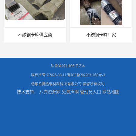
不绣钢卡箍供应商
不绣钢卡箍厂家
您是第
2911098
位访客
版权所有 ©2026-08-11
蜀ICP备2022031050号-3
成都名腾热缩材料科技有限公司
保留所有权利.
技术支持：
八方资源网
免责声明
管理员入口
网站地图
不绣钢卡箍
冷缠防腐材料销售供应