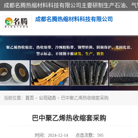
成都名腾热缩材料科技有限公司
热收缩套（闭口套）
热收缩缠绕带
冷缠胶粘带
当前位置：
首页
>
公司动态
> 巴中聚乙烯热收缩套采购
燃气管网钢塑转换过渡接头
阴极保护
巴中聚乙烯热收缩套采购
钢塑转换厂家
时间：2024-12-14
点击次数：595