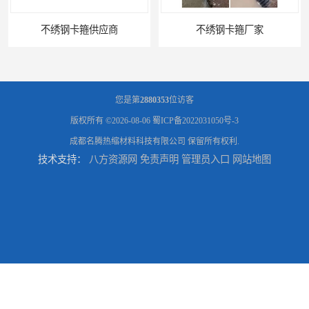
不绣钢卡箍供应商
不绣钢卡箍厂家
您是第
2880353
位访客
版权所有 ©2026-08-06
蜀ICP备2022031050号-3
成都名腾热缩材料科技有限公司
保留所有权利.
技术支持：
八方资源网
免责声明
管理员入口
网站地图
不绣钢卡箍
冷缠防腐材料销售供应