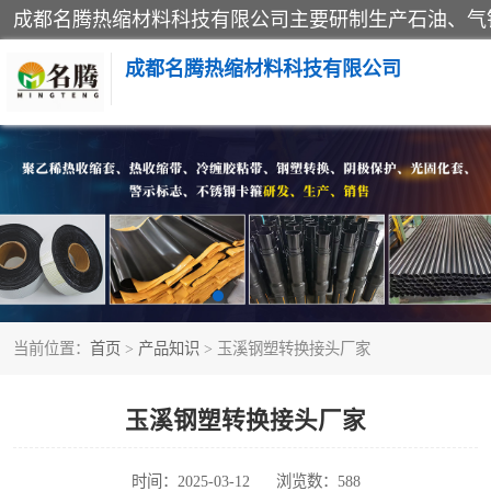
成都名腾热缩材料科技有限公司
热收缩套（闭口套）
热收缩缠绕带
冷缠胶粘带
当前位置：
首页
>
产品知识
> 玉溪钢塑转换接头厂家
燃气管网钢塑转换过渡接头
阴极保护
玉溪钢塑转换接头厂家
钢塑转换厂家
时间：2025-03-12
浏览数：588