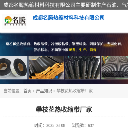
成都名腾热缩材料科技有限公司
热收缩套（闭口套）
热收缩缠绕带
冷缠胶粘带
当前位置：
首页
>
产品知识
> 攀枝花热收缩带厂家
燃气管网钢塑转换过渡接头
阴极保护
攀枝花热收缩带厂家
钢塑转换厂家
时间：2025-03-08
浏览数：637