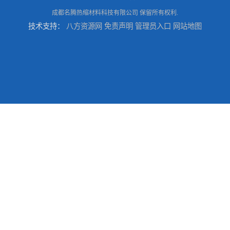
成都名腾热缩材料科技有限公司
保留所有权利.
技术支持：
八方资源网
免责声明
管理员入口
网站地图
冷缠防腐材料
不绣钢卡箍供应商
不绣钢卡箍厂家
不绣钢卡箍